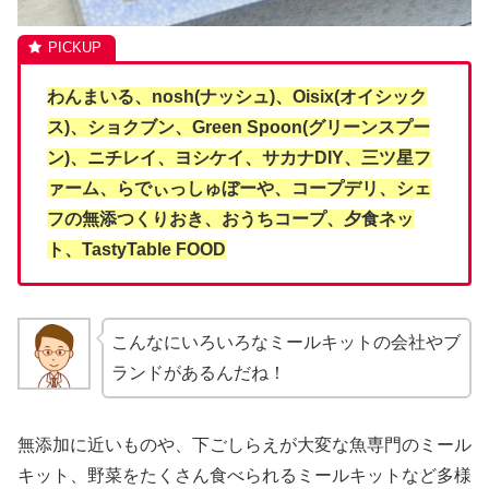
わんまいる、nosh(ナッシュ)、Oisix(オイシック
ス)、ショクブン、Green Spoon(グリーンスプー
ン)、ニチレイ、ヨシケイ、サカナDIY、三ツ星フ
ァーム、らでぃっしゅぼーや、コープデリ、シェ
フの無添つくりおき、おうちコープ、夕食ネッ
ト、TastyTable FOOD
こんなにいろいろなミールキットの会社やブ
ランドがあるんだね！
無添加に近いものや、下ごしらえが大変な魚専門のミール
キット、野菜をたくさん食べられるミールキットなど多様