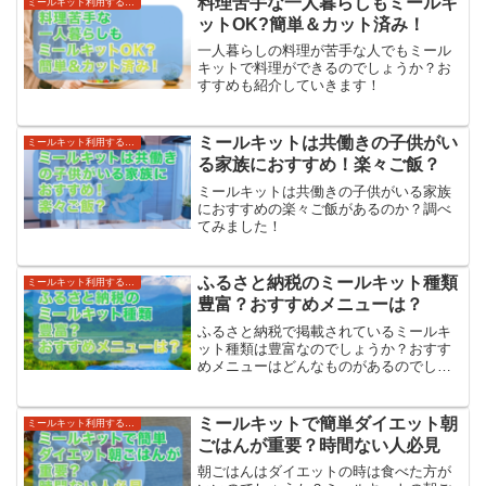
料理苦手な一人暮らしもミールキ
ミールキット利用する世帯・利便性
ットOK?簡単＆カット済み！
一人暮らしの料理が苦手な人でもミール
キットで料理ができるのでしょうか？お
すすめも紹介していきます！
ミールキットは共働きの子供がい
ミールキット利用する世帯・利便性
る家族におすすめ！楽々ご飯？
ミールキットは共働きの子供がいる家族
におすすめの楽々ご飯があるのか？調べ
てみました！
ふるさと納税のミールキット種類
ミールキット利用する世帯・利便性
豊富？おすすめメニューは？
ふるさと納税で掲載されているミールキ
ット種類は豊富なのでしょうか？おすす
めメニューはどんなものがあるのでしょ
うか？
ミールキットで簡単ダイエット朝
ミールキット利用する世帯・利便性
ごはんが重要？時間ない人必見
朝ごはんはダイエットの時は食べた方が