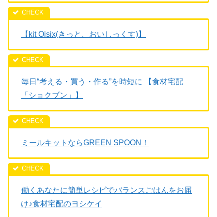
【kit Oisix(きっと、おいしっくす)】
毎日“考える・買う・作る”を時短に 【食材宅配
「ショクブン」】
ミールキットならGREEN SPOON！
働くあなたに簡単レシピでバランスごはんをお届
け♪食材宅配のヨシケイ