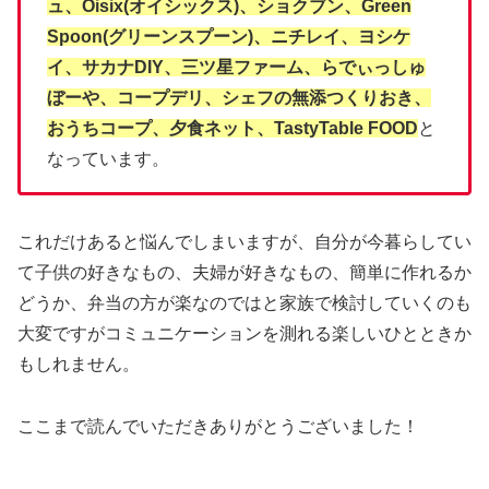
ュ、Oisix(オイシックス)、ショクブン、Green
Spoon(グリーンスプーン)、ニチレイ、ヨシケ
イ、サカナDIY、三ツ星ファーム、らでぃっしゅ
ぼーや、コープデリ、シェフの無添つくりおき、
おうちコープ、夕食ネット、TastyTable FOOD
と
なっています。
これだけあると悩んでしまいますが、自分が今暮らしてい
て子供の好きなもの、夫婦が好きなもの、簡単に作れるか
どうか、弁当の方が楽なのではと家族で検討していくのも
大変ですがコミュニケーションを測れる楽しいひとときか
もしれません。
ここまで読んでいただきありがとうございました！