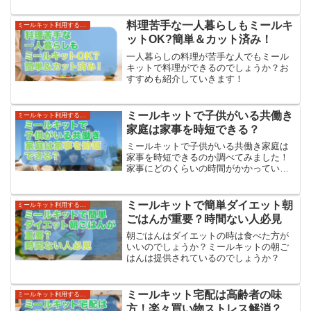
料理苦手な一人暮らしもミールキ
ミールキット利用する世帯・利便性
ットOK?簡単＆カット済み！
一人暮らしの料理が苦手な人でもミール
キットで料理ができるのでしょうか？お
すすめも紹介していきます！
ミールキットで子供がいる共働き
ミールキット利用する世帯・利便性
家庭は家事を時短できる？
ミールキットで子供がいる共働き家庭は
家事を時短できるのか調べてみました！
家事にどのくらいの時間がかかっている
のでしょうか？
ミールキットで簡単ダイエット朝
ミールキット利用する世帯・利便性
ごはんが重要？時間ない人必見
朝ごはんはダイエットの時は食べた方が
いいのでしょうか？ミールキットの朝ご
はんは提供されているのでしょうか？
ミールキット宅配は高齢者の味
ミールキット利用する世帯・利便性
方！楽々買い物ストレス解消？