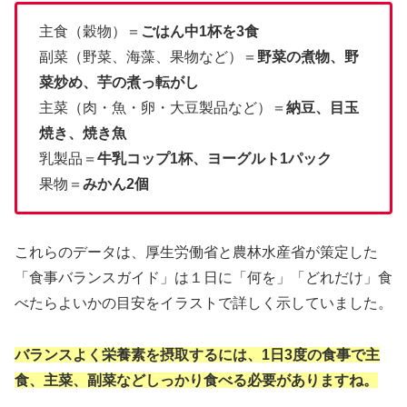
主食（穀物）＝
ごはん中1杯を3食
副菜（野菜、海藻、果物など）＝
野菜の煮物、野
菜炒め、芋の煮っ転がし
主菜（肉・魚・卵・大豆製品など）＝
納豆、目玉
焼き、焼き魚
乳製品＝
牛乳コップ1杯、ヨーグルト1パック
果物＝
みかん2個
これらのデータは、厚生労働省と農林水産省が策定した
「食事バランスガイド」は１日に「何を」「どれだけ」食
べたらよいかの目安をイラストで詳しく示していました。
バランスよく栄養素を摂取するには、1日3度の食事で主
食、主菜、副菜などしっかり食べる必要がありますね。