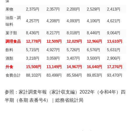
藻
果物
2,375円
2,357円
2,200円
2,529円
2,413円
油脂・調
4,257円
4,208円
4,093円
4,106円
4,621円
味料
菓子類
8,436円
8,217円
8,018円
8,446円
9,064円
調理食品
12,778円
12,509円
12,029円
12,966円
13,610円
飲料
5,715円
4,927円
5,726円
6,576円
5,631円
酒類
3,218円
3,059円
3,407円
3,500円
2,906円
外食
15,508円
13,149円
14,967円
16,640円
17,276円
食費合計
88,102円
83,499円
85,584円
89,853円
93,470円
参照：家計調査年報（家計収支編）2022年（令和4年）四
半期（各期 表番号4）｜総務省統計局