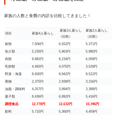
家族の人数と食費の内訳を比較してきました！
家族3人暮らし
家族2人暮らし
項目
家族4人暮らし
（比較）
（比較）
穀類
7,506円
6,552円
5,371円
魚介類
5,235円
5,963円
5,980円
肉類
9,982円
8,234円
6,058円
乳卵類
4,492円
4,075円
3,529円
野菜・海藻
8,600円
8,942円
8,522円
果物
2,375円
2,938円
3,316円
油脂・調味料
4,257円
3,994円
3,389円
菓子類
8,436円
6,892円
5,416円
調理食品
12,778円
12,632円
10,396円
飲料
5,715円
5,360円
4,459円