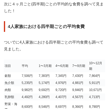
次に４ヶ月ごと(四半期)ごとの平均的な食費を調べて見ま
した！
4人家族における四半期ごとの平均食費
ついでに4人家族における四半期ごとの平均食費も調べて
見ました。
10〜12月
項目
平均
1〜3月期
4〜6月期
7〜9月期
期
穀類
7,506円
7,383円
7,345円
7,430円
7,864円
魚介類
5,235円
5,174円
4,976円
4,881円
5,911円
肉類
9,982円
9,692円
9,720円
9,846円
10,671円
乳卵類
4,492円
4,280円
4,407円
4,567円
4,713円
野菜・海
8,600円
8,546円
8,697円
8,366円
8,790円