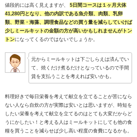
値段的には高く見えますが、
5日間コースは１ヶ月大体
41,280円となり、他の内訳である魚介類、肉類、乳卵
類、野菜・海藻、調理食品などの買う量を減らしていけば
少しミールキットの金額の方が高いかもしれませんがトン
トン
になってくるのではないでしょうか。
元からミールキットは下ごしらえは済んでい
て、焼くだけ煮るだけとなっているので手間
賃を支払うことを考えれば安いかも。
料理好きで毎日栄養を考えて献立を立てることが苦になら
ない人なら自炊の方が実際は安いとは思いますが、時短を
したい栄養を考えて献立を立てるのはとても大変だからど
うにかしたい！と考える人はミールキットにしても他の食
糧を買うことを減らせば少し高い程度の食費になるかも。