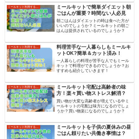
ミールキットで簡単ダイエット朝
ミールキット利用する世帯・利便性
ごはんが重要？時間ない人必見
朝ごはんはダイエットの時は食べた方が
いいのでしょうか？ミールキットの朝ご
はんは提供されているのでしょうか？
料理苦手な一人暮らしもミールキ
ミールキット利用する世帯・利便性
ットOK?簡単＆カット済み！
一人暮らしの料理が苦手な人でもミール
キットで料理ができるのでしょうか？お
すすめも紹介していきます！
ミールキット宅配は高齢者の味
ミールキット利用する世帯・利便性
方！楽々買い物ストレス解消？
買い物が大変な高齢者が増えている中ミ
ールキットの宅配は味方になるのでしょ
うか？買い物楽になるのでしょうか？
ミールキットを子供の夏休みの昼
ミールキット利用する世帯・利便性
ごはん頼りたい共働き事情は？