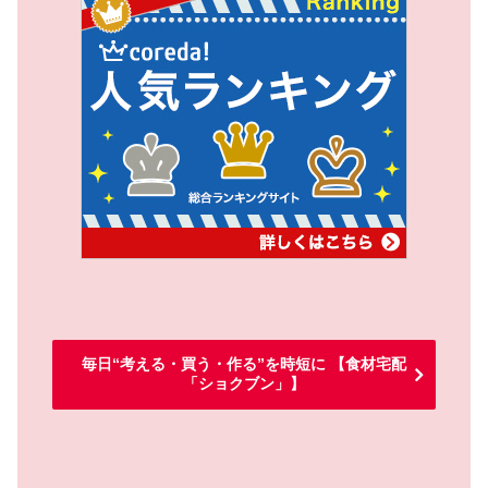
毎日“考える・買う・作る”を時短に 【食材宅配
「ショクブン」】