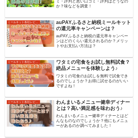
ミ・評判と悪い口コミ・評判はどうなの
か？味などを調査！
auPAYふるさと納税ミールキット
ミールキット各社レビューとサービス紹介
の還元率キャンペーンは？
auPAYふるさと納税の還元率キャンペー
ンはどのくらい還元されるのか？メリッ
トやお支払い方法は？
ワタミの宅食をお試し無料試食？
ミールキット各社レビューとサービス紹介
絶品メニューを体験しよう♪
ワタミの宅食のお試しを無料で試食でき
るのでしょうか？お得に試せるのがいい
ですよね！
わんまいるメニュー健幸ディナー
ミールキット各社レビューとサービス紹介
とは？高い満足感を味わおう♪
わんまいるメニュー健幸ディナーとはど
んなものなのでしょうか？他にもメニュ
ーがあるのか調べてみました！