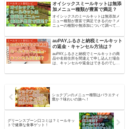
オイシックスミールキットは無添
ミールキット各社レビューとサービス紹介
加メニュー種類が豊富で満足？
オイシックスのミールキットは無添加メ
ニュー種類が豊富で満足できるのか？メ
ニューの種類や無添加について調べてみ
ました！
auPAYふるさと納税ミールキット
ミールキット各社レビューとサービス紹介
の返金・キャンセル方法は？
auPAYふるさと納税でミールキットの商
品や名前住所を間違えて申し込んだ場合
は、キャンセルや返金はできるのでしょ
うか？
ショクブンのメニュー種類はバラエティ
豊か？味わいの旅へ！
グリーンスプーン口コミは？ミールキッ
トで健康な食事ゲット！