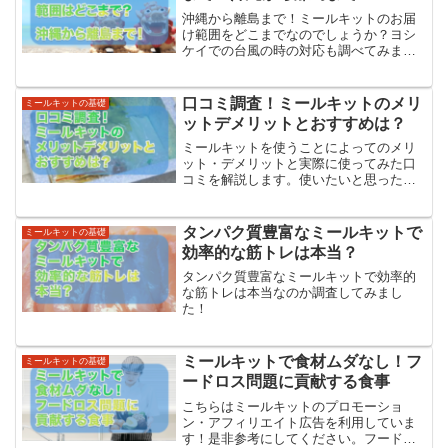
沖縄から離島まで！ミールキットのお届
け範囲をどこまでなのでしょうか？ヨシ
ケイでの台風の時の対応も調べてみまし
た！
口コミ調査！ミールキットのメリ
ミールキットの基礎
ットデメリットとおすすめは？
ミールキットを使うことによってのメリ
ット・デメリットと実際に使ってみた口
コミを解説します。使いたいと思った人
に対するミールキットのおすすめも！
タンパク質豊富なミールキットで
ミールキットの基礎
効率的な筋トレは本当？
タンパク質豊富なミールキットで効率的
な筋トレは本当なのか調査してみまし
た！
ミールキットで食材ムダなし！フ
ミールキットの基礎
ードロス問題に貢献する食事
こちらはミールキットのプロモーショ
ン・アフィリエイト広告を利用していま
す！是非参考にしてください。フードロ