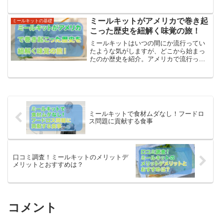
スが問題になっている昨今ですが、自分
も何か貢献してみたいけど何をすればい
いのかわからないと思っている人も多い
ミールキットがアメリカで巻き起
ミールキットの基礎
のはないでしょうか？そのた...
こった歴史を紐解く味覚の旅！
ミールキットはいつの間にか流行ってい
たような気がしますが、どこから始まっ
たのか歴史を紹介。アメリカで流行って
いるハローフレッシュのミールキットも
調査！
ミールキットで食材ムダなし！フードロ
ス問題に貢献する食事
口コミ調査！ミールキットのメリットデ
メリットとおすすめは？
コメント