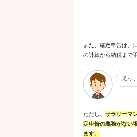
また、確定申告は、
の計算から納税まで
えっ
ただし、
サラリーマ
定申告の義務がない
ます。