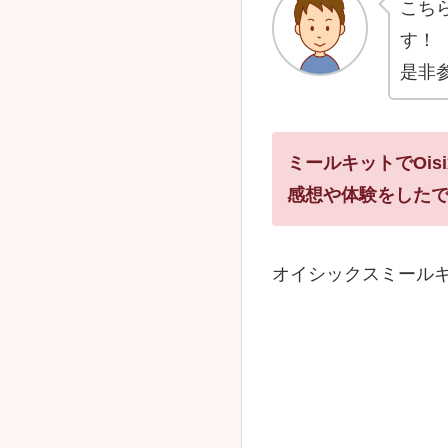
こち
す！
是非
ミールキットでOi
感想や体験をした
オイシックスミール