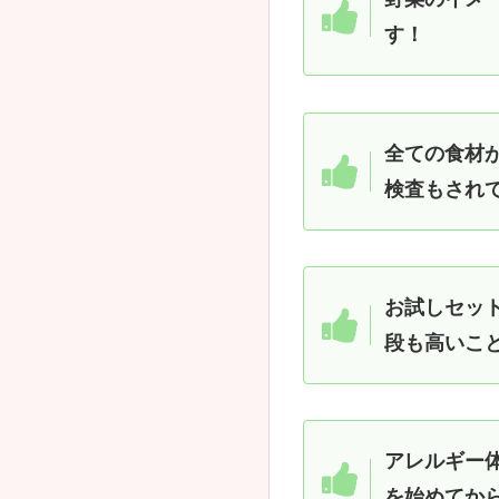
す！
全ての食材
検査もされ
お試しセッ
段も高いこ
アレルギー
を始めてか