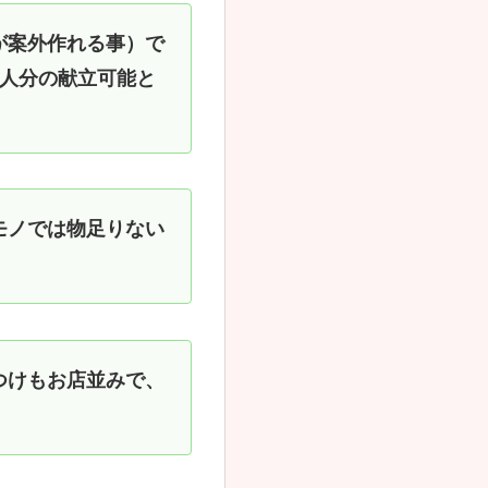
が案外作れる事）で
5人分の献立可能と
モノでは物足りない
つけもお店並みで、