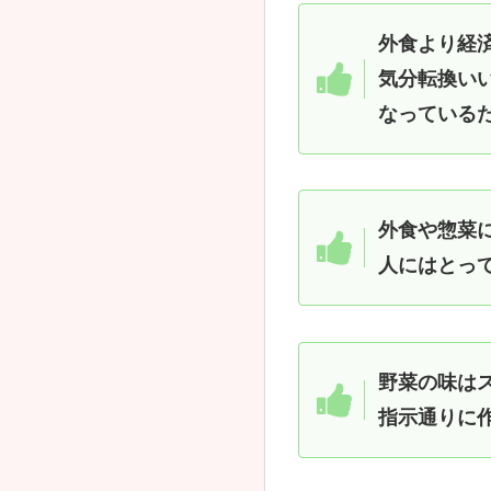
外食より経
気分転換い
なっている
外食や惣菜
人にはとっ
野菜の味は
指示通りに