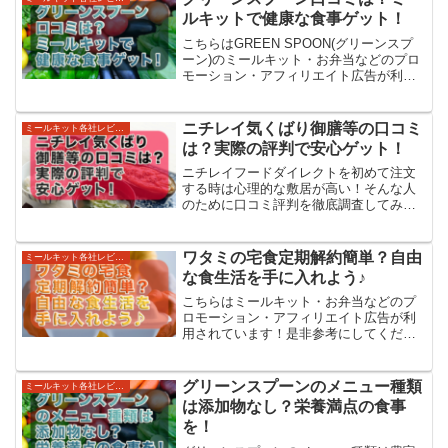
ルキットで健康な食事ゲット！
こちらはGREEN SPOON(グリーンスプ
ーン)のミールキット・お弁当などのプロ
モーション・アフィリエイト広告が利用
されています！是非参考にしてくださ
い。GREEN SPOON（グリーンスプー
ン）を定期プランや単品プランを注文し
ニチレイ気くばり御膳等の口コミ
ミールキット各社レビューとサービス紹介
ようか悩む...
は？実際の評判で安心ゲット！
ニチレイフードダイレクトを初めて注文
する時は心理的な敷居が高い！そんな人
のために口コミ評判を徹底調査してみま
した！
ワタミの宅食定期解約簡単？自由
ミールキット各社レビューとサービス紹介
な食生活を手に入れよう♪
こちらはミールキット・お弁当などのプ
ロモーション・アフィリエイト広告が利
用されています！是非参考にしてくださ
い。お弁当やミールキットの定期宅配サ
ービスを始める時に悩むのが、解約する
ときはできるのかどうかで悩み人はいる
グリーンスプーンのメニュー種類
ミールキット各社レビューとサービス紹介
のではないでしょうか？便...
は添加物なし？栄養満点の食事
を！